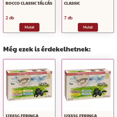
ROCCO CLASSIC TÁLCÁS
CLASSIC
2 db
7 db
Mutat
Mutat
Még ezek is érdekelhetnek:
12X85G FERINGA
12X85G FERINGA