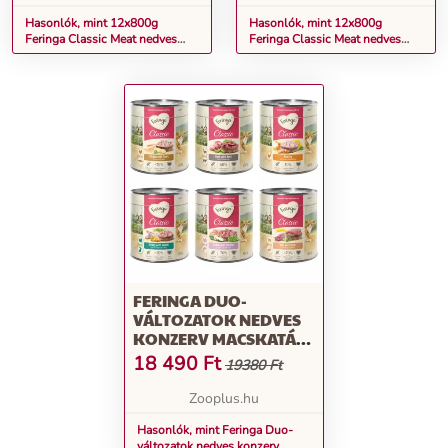
Hasonlók, mint 12x800g
Hasonlók, mint 12x800g
Feringa Classic Meat nedves
Feringa Classic Meat nedves
macskatáp- Mix 1: szárnyas,
macskatáp- Mix 1: nyúl &
bárány & nyúl, csirke &
pulyka, bárány & marha, kacsa &
pisztráng
borjú
FERINGA DUO-
VÁLTOZATOK NEDVES
KONZERV MACSKATÁP -
MIX 3: 6 VÁLTOZATTAL 6
18 490
Ft
19380 Ft
FAJTÁVAL 12 X 800 G
Zooplus.hu
Hasonlók, mint Feringa Duo-
változatok nedves konzerv