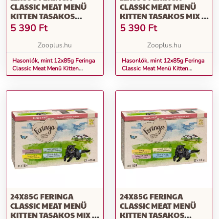
CLASSIC MEAT MENÜ
CLASSIC MEAT MENÜ
KITTEN TASAKOS
KITTEN TASAKOS MIX 1:
NEDVES MACSKATÁP
PULYKA, CSIRKE &
5 390
Ft
5 390
Ft
MIX 2: SZÁRNYAS,
BORJÚ, NYÚL & CSIRKE,
PULYKA & NYÚL,
LAZAC & CSIRKE
Zooplus.hu
Zooplus.hu
CSIRKE & PISZTRÁNG,
NEDVES MACSKATÁP
LAZAC & PISZTRÁNG
Hasonlók, mint 12x85g Feringa
Hasonlók, mint 12x85g Feringa
Classic Meat Menü Kitten
Classic Meat Menü Kitten
tasakos nedves macskatáp Mix
tasakos Mix 1: pulyka, csirke &
2: szárnyas, pulyka & nyúl,
borjú, nyúl & csirke, lazac &
csirke & pisztráng, lazac &
csirke nedves macskatáp
pisztráng
24X85G FERINGA
24X85G FERINGA
CLASSIC MEAT MENÜ
CLASSIC MEAT MENÜ
KITTEN TASAKOS MIX 1:
KITTEN TASAKOS