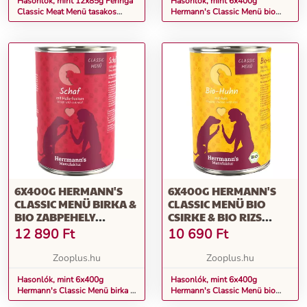
Hasonlók, mint 12x85g Feringa
Hasonlók, mint 6x400g
Classic Meat Menü tasakos
Hermann's Classic Menü bio
nedves macskatáp vegyes
marha & bio
próbacsomagban- Vegyes
édesburgonyanedves kutyatáp
csomag I.
6X400G HERMANN'S
6X400G HERMANN'S
CLASSIC MENÜ BIRKA &
CLASSIC MENÜ BIO
BIO ZABPEHELY
CSIRKE & BIO RIZS
NEDVES KUTYATÁP
NEDVES KUTYATÁP
12 890
Ft
10 690
Ft
Zooplus.hu
Zooplus.hu
Hasonlók, mint 6x400g
Hasonlók, mint 6x400g
Hermann's Classic Menü birka &
Hermann's Classic Menü bio
bio zabpehely nedves kutyatáp
csirke & bio rizs nedves kutyatáp