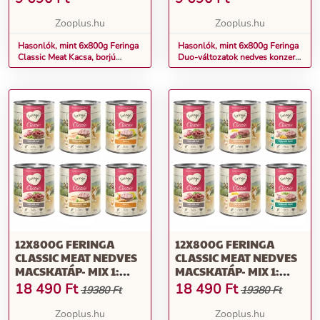
MACSKATÁP MIX 1:
SZÁRNYAS, BÁRÁNY &
Zooplus.hu
Zooplus.hu
NYÚL, CSIRKE &
PISZTRÁNG MIX. 2:
Hasonlók, mint 6x800g Feringa
Hasonlók, mint 6x800g Feringa
Classic Meat Kacsa, borjú
Duo-változatok nedves konzerv
NYÚL & PULYKA,
brokkoli & pitypang nedves
macskatáp - mix 3: 6 fajtával
BÁRÁNY & MARHA,
macskatáp mix 1: szárnyas,
KACSA & BORJÚ
bárány & nyúl, csirke &
pisztráng mix. 2: nyúl & pulyka,
bárány & marha, kacsa & borjú
12X800G FERINGA
12X800G FERINGA
CLASSIC MEAT NEDVES
CLASSIC MEAT NEDVES
MACSKATÁP- MIX 1:
MACSKATÁP- MIX 1:
SZÁRNYAS, BÁRÁNY &
NYÚL & PULYKA,
18 490
Ft
18 490
Ft
19380 Ft
19380 Ft
NYÚL, CSIRKE &
BÁRÁNY & MARHA,
PISZTRÁNG
KACSA & BORJÚ
Zooplus.hu
Zooplus.hu