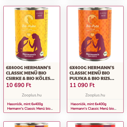
6X400G HERMANN'S
6X400G HERMANN'S
CLASSIC MENÜ BIO
CLASSIC MENÜ BIO
CSIRKE & BIO KÖLES
PULYKA & BIO RIZS
NEDVES KUTYATÁP
NEDVES KUTYATÁP
10 690
Ft
11 090
Ft
Zooplus.hu
Zooplus.hu
Hasonlók, mint 6x400g
Hasonlók, mint 6x400g
Hermann's Classic Menü bio
Hermann's Classic Menü bio
csirke & bio köles nedves
pulyka & bio rizs nedves
kutyatáp
kutyatáp