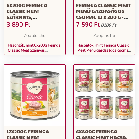
6X200G FERINGA
FERINGA CLASSIC MEAT
CLASSIC MEAT
MENÜ GAZDASÁGOS
SZÁRNYAS,
CSOMAG 12 X 200 G -
SÁRGARÉPA &
VEGYES CSOMAG
3 890
Ft
7 590
Ft
8180 Ft
PITYPANG NEDVES
MACSKATÁP
Zooplus.hu
Zooplus.hu
Hasonlók, mint 6x200g Feringa
Hasonlók, mint Feringa Classic
Classic Meat Szárnyas,
Meat Menü gazdaságos csomag
sárgarépa & pitypang nedves
12 x 200 g - Vegyes csomag
macskatáp
12X200G FERINGA
6X800G FERINGA
CLASSIC MEAT
CLASSIC MEAT KACSA,