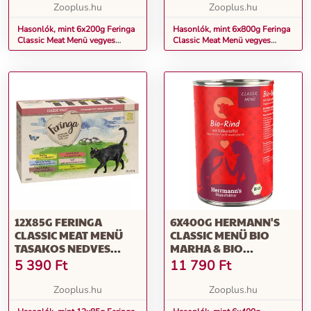
Zooplus.hu
Zooplus.hu
Hasonlók, mint 6x200g Feringa
Hasonlók, mint 6x800g Feringa
Classic Meat Menü vegyes
Classic Meat Menü vegyes
nedves macskatáp
nedves macskatáp
12X85G FERINGA
6X400G HERMANN'S
CLASSIC MEAT MENÜ
CLASSIC MENÜ BIO
TASAKOS NEDVES
MARHA & BIO
MACSKATÁP VEGYES
ÉDESBURGONYANEDVES
5 390
Ft
11 790
Ft
PRÓBACSOMAGBAN-
KUTYATÁP
VEGYES CSOMAG I.
Zooplus.hu
Zooplus.hu