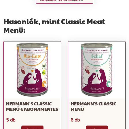
macskatáp - mix 3: 6 változattal
6 fajtával 12 x 800 g
Hasonlók, mint Classic Meat
Menü:
HERMANN'S CLASSIC
HERMANN'S CLASSIC
MENÜ GABONAMENTES
MENÜ
5 db
6 db