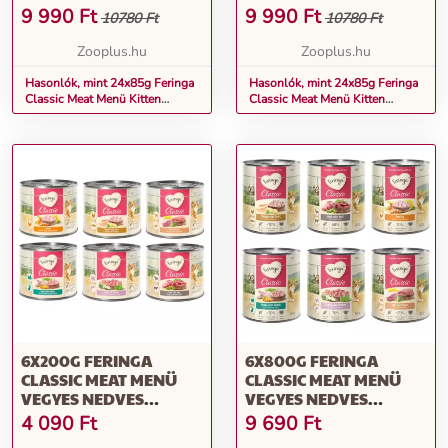
PULYKA, CSIRKE &
NEDVES MACSKATÁP
9 990
Ft
9 990
Ft
10780 Ft
10780 Ft
BORJÚ, NYÚL & CSIRKE,
MIX 2: SZÁRNYAS,
LAZAC & CSIRKE
PULYKA & NYÚL,
Zooplus.hu
Zooplus.hu
NEDVES MACSKATÁP
CSIRKE & PISZTRÁNG,
Hasonlók, mint 24x85g Feringa
LAZAC & PISZTRÁNG
Hasonlók, mint 24x85g Feringa
Classic Meat Menü Kitten
Classic Meat Menü Kitten
tasakos Mix 1: pulyka, csirke &
tasakos nedves macskatáp Mix
borjú, nyúl & csirke, lazac &
2: szárnyas, pulyka & nyúl,
csirke nedves macskatáp
csirke & pisztráng, lazac &
pisztráng
6X200G FERINGA
6X800G FERINGA
CLASSIC MEAT MENÜ
CLASSIC MEAT MENÜ
VEGYES NEDVES
VEGYES NEDVES
MACSKATÁP
MACSKATÁP
4 090
Ft
9 690
Ft