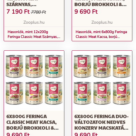
SZÁRNYAS,
BORJÚ BROKKOLI &
SÁRGARÉPA &
PITYPANG NEDVES
7 190
Ft
9 690
Ft
7780 Ft
PITYPANG NEDVES
MACSKATÁP MIX 1:
MACSKATÁP
SZÁRNYAS, BÁRÁNY &
Zooplus.hu
Zooplus.hu
NYÚL, CSIRKE &
Hasonlók, mint 12x200g
PISZTRÁNG
Hasonlók, mint 6x800g Feringa
Feringa Classic Meat Szárnyas,
Classic Meat Kacsa, borjú
sárgarépa & pitypang nedves
brokkoli & pitypang nedves
macskatáp
macskatáp mix 1: szárnyas,
bárány & nyúl, csirke &
pisztráng
6X800G FERINGA
6X800G FERINGA DUO-
CLASSIC MEAT KACSA,
VÁLTOZATOK NEDVES
BORJÚ BROKKOLI &
KONZERV MACSKATÁP -
PITYPANG NEDVES
MIX 3: 6 FAJTÁVAL
9 690
Ft
9 690
Ft