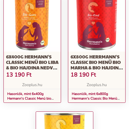
6X400G HERMANN'S
6X800G HERRMANN'S
CLASSIC MENÜ BIO LIBA
CLASSIC BIO MENÜ BIO
& BIO HAJDINA NEDVES
MARHA & BIO HAJDINA
KUTYATÁP
ÉTREND-KIEGÉSZÍTŐ
13 190
Ft
18 190
Ft
ELEDEL
Zooplus.hu
Zooplus.hu
Hasonlók, mint 6x400g
Hasonlók, mint 6x800g
Hermann's Classic Menü bio
Herrmann's Classic Bio Menü
liba & bio hajdina nedves
bio marha & bio hajdina étrend-
kutyatáp
kiegészítő eledel