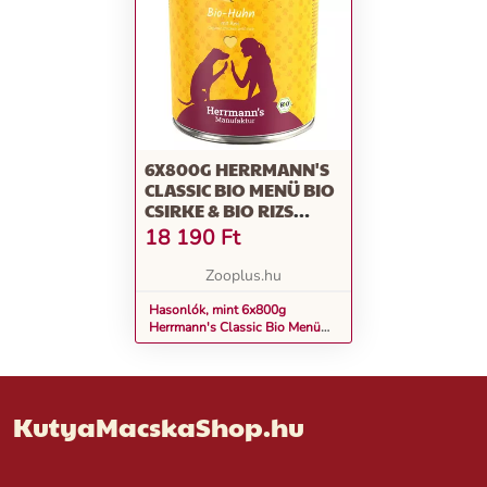
6X800G HERRMANN'S
CLASSIC BIO MENÜ BIO
CSIRKE & BIO RIZS
ÉTREND-KIEGÉSZÍTŐ
18 190
Ft
ELEDEL
Zooplus.hu
Hasonlók, mint 6x800g
Herrmann's Classic Bio Menü
Bio csirke & bio rizs étrend-
kiegészítő eledel
KutyaMacskaShop.hu