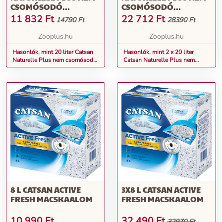
CSOMÓSODÓ
CSOMÓSODÓ
MACSKAALOM
MACSKAALOM
11 832
Ft
22 712
Ft
14790 Ft
28390 Ft
Zooplus.hu
Zooplus.hu
Hasonlók, mint 20 liter Catsan
Hasonlók, mint 2 x 20 liter
Naturelle Plus nem csomósodó
Catsan Naturelle Plus nem
macskaalom
csomósodó macskaalom
8 L CATSAN ACTIVE
3X8 L CATSAN ACTIVE
FRESH MACSKAALOM
FRESH MACSKAALOM
10 990
Ft
32 490
Ft
32970 Ft