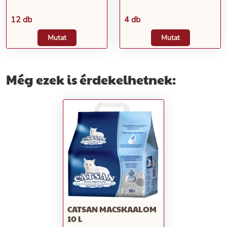
12 db
4 db
Mutat
Mutat
Még ezek is érdekelhetnek:
CATSAN MACSKAALOM
10 L