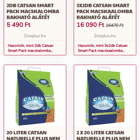
2DB CATSAN SMART
3X2DB CATSAN SMART
PACK MACSKALOMBA
PACK MACSKAALOMBA
RAKHATÓ ALÁTÉT
RAKHATÓ ALÁTÉT
5 490
Ft
16 090
Ft
16470 Ft
Zooplus.hu
Zooplus.hu
Hasonlók, mint 2db Catsan
Hasonlók, mint 3x2db Catsan
Smart Pack macskalomba
Smart Pack macskaalomba
rakható alátét
rakható alátét
20 LITER CATSAN
2 X 20 LITER CATSAN
NATURELLE PLUS NEM
NATURELLE PLUS NEM