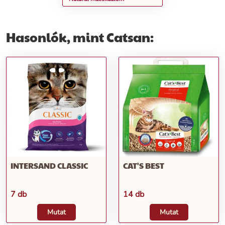
Hasonlók, mint Catsan:
INTERSAND CLASSIC
CAT'S BEST
7 db
14 db
Mutat
Mutat