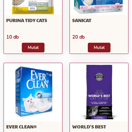
PURINA TIDY CATS
SANICAT
10 db
20 db
Mutat
Mutat
EVER CLEAN®
WORLD'S BEST