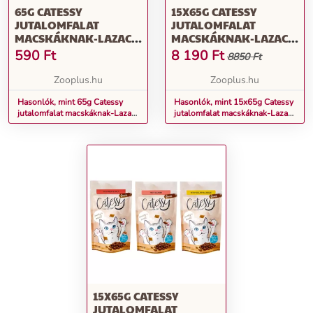
65G CATESSY
15X65G CATESSY
JUTALOMFALAT
JUTALOMFALAT
MACSKÁKNAK-LAZAC,
MACSKÁKNAK-LAZAC,
VITAMINOK & OMEGA-3
VITAMINOK & OMEGA-3
590
Ft
8 190
Ft
8850 Ft
Zooplus.hu
Zooplus.hu
Hasonlók, mint 65g Catessy
Hasonlók, mint 15x65g Catessy
jutalomfalat macskáknak-Lazac,
jutalomfalat macskáknak-Lazac,
vitaminok & omega-3
vitaminok & omega-3
15X65G CATESSY
JUTALOMFALAT