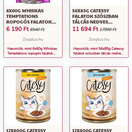
6X60G WHISKAS
56X85G CATESSY
TEMPTATIONS
FALATOK SZÓSZBAN
ROPOGÓS FALATOK
TÁLCÁS NEDVES
LAZAC MACSKASNACK
MACSKATÁP 4 ÍZZEL
6 190
Ft
11 694
Ft
6540 Ft
17990 Ft
Zooplus.hu
Zooplus.hu
Hasonlók, mint 6x60g Whiskas
Hasonlók, mint 56x85g Catessy
Temptations ropogós falatok
falatok szószban tálcás nedves
lazac macskasnack
macskatáp 4 ízzel
12X400G CATESSY
12X400G CATESSY