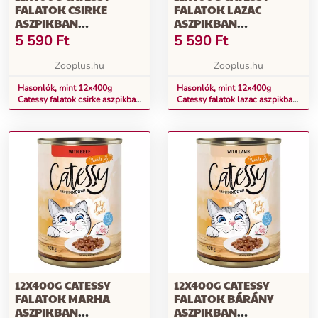
FALATOK CSIRKE
FALATOK LAZAC
ASZPIKBAN
ASZPIKBAN
GABONAMENTES
GABONAMENTES
5 590
Ft
5 590
Ft
NEDVES MACSKATÁP
NEDVES MACSKATÁP
Zooplus.hu
Zooplus.hu
Hasonlók, mint 12x400g
Hasonlók, mint 12x400g
Catessy falatok csirke aszpikban
Catessy falatok lazac aszpikban
gabonamentes nedves
gabonamentes nedves
macskatáp
macskatáp
12X400G CATESSY
12X400G CATESSY
FALATOK MARHA
FALATOK BÁRÁNY
ASZPIKBAN
ASZPIKBAN