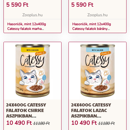
GABONAMENTES
GABONAMENTES
5 590
Ft
5 590
Ft
NEDVES MACSKATÁP
NEDVES MACSKATÁP
Zooplus.hu
Zooplus.hu
Hasonlók, mint 12x400g
Hasonlók, mint 12x400g
Catessy falatok marha
Catessy falatok bárány
aszpikban gabonamentes
aszpikban gabonamentes
nedves macskatáp
nedves macskatáp
24X400G CATESSY
24X400G CATESSY
FALATOK CSIRKE
FALATOK LAZAC
ASZPIKBAN
ASZPIKBAN
GABONAMENTES
GABONAMENTES
10 490
Ft
10 490
Ft
11180 Ft
11180 Ft
NEDVES MACSKATÁP
NEDVES MACSKATÁP