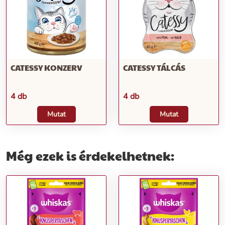
CATESSY KONZERV
CATESSY TÁLCÁS
4 db
4 db
Mutat
Mutat
Még ezek is érdekelhetnek: