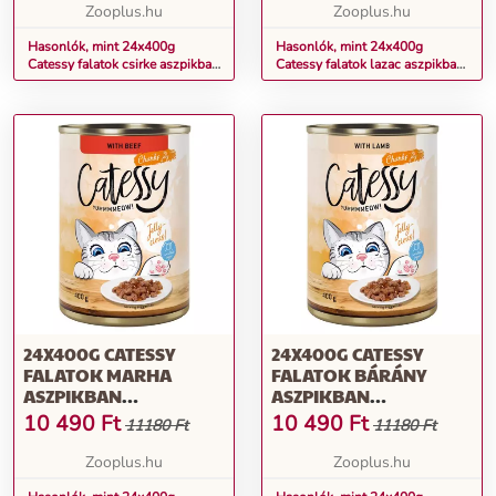
Zooplus.hu
Zooplus.hu
Hasonlók, mint 24x400g
Hasonlók, mint 24x400g
Catessy falatok csirke aszpikban
Catessy falatok lazac aszpikban
gabonamentes nedves
gabonamentes nedves
macskatáp
macskatáp
24X400G CATESSY
24X400G CATESSY
FALATOK MARHA
FALATOK BÁRÁNY
ASZPIKBAN
ASZPIKBAN
GABONAMENTES
GABONAMENTES
10 490
Ft
10 490
Ft
11180 Ft
11180 Ft
NEDVES MACSKATÁP
NEDVES MACSKATÁP
Zooplus.hu
Zooplus.hu