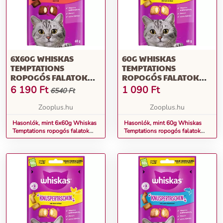
6X60G WHISKAS
60G WHISKAS
TEMPTATIONS
TEMPTATIONS
ROPOGÓS FALATOK
ROPOGÓS FALATOK
MARHA MACSKASNACK
CSIRKE & SAJT
6 190
Ft
1 090
Ft
6540 Ft
MACSKASNACK
Zooplus.hu
Zooplus.hu
Hasonlók, mint 6x60g Whiskas
Hasonlók, mint 60g Whiskas
Temptations ropogós falatok
Temptations ropogós falatok
marha macskasnack
csirke & sajt macskasnack