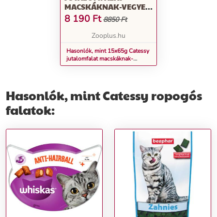
MACSKÁKNAK-VEGYES
CSOMAG 3
8 190
Ft
8850 Ft
VÁLTOZATTAL (5X
SZÁRNYAS, 5X MARHA,
Zooplus.hu
5X LAZAC)
Hasonlók, mint 15x65g Catessy
jutalomfalat macskáknak-
Vegyes csomag 3 változattal (5x
szárnyas, 5x marha, 5x lazac)
Hasonlók, mint Catessy ropogós
falatok: