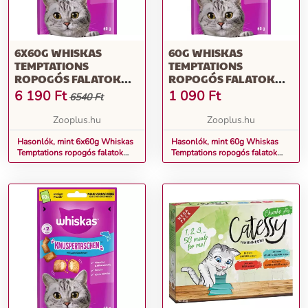
6X60G WHISKAS
60G WHISKAS
TEMPTATIONS
TEMPTATIONS
ROPOGÓS FALATOK
ROPOGÓS FALATOK
CSIRKE & SAJT
LAZAC MACSKASNACK
6 190
Ft
1 090
Ft
6540 Ft
MACSKASNACK
Zooplus.hu
Zooplus.hu
Hasonlók, mint 6x60g Whiskas
Hasonlók, mint 60g Whiskas
Temptations ropogós falatok
Temptations ropogós falatok
csirke & sajt macskasnack
lazac macskasnack