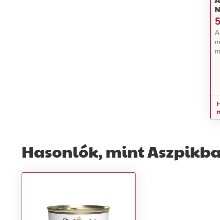
N
5
A
m
m
b
a
m
í
H
m
m
Hasonlók, mint Aszpikba