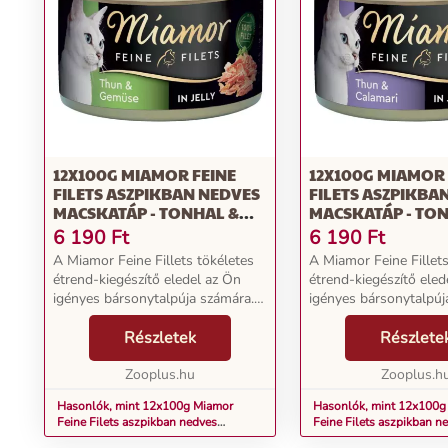
12X100G MIAMOR FEINE
12X100G MIAMOR 
FILETS ASZPIKBAN NEDVES
FILETS ASZPIKBA
MACSKATÁP - TONHAL &
MACSKATÁP - TO
ZÖLDÉG ASZPIKBAN
TINTAHAL ASZPI
6 190
Ft
6 190
Ft
A Miamor Feine Fillets tökéletes
A Miamor Feine Fillets
étrend-kiegészítő eledel az Ön
étrend-kiegészítő eled
igényes bársonytalpúja számára.
igényes bársonytalpúj
Az íz és az élvezet garantált. A
Az íz és az élvezet gar
könnyen emészthető és alacsony
Részletek
könnyen emészthető é
Részlete
zsírtartalmú különlegesség
zsírtartalmú különleg
kizárólag csi...
Zooplus.hu
kizárólag csi...
Zooplus.h
Hasonlók, mint 12x100g Miamor
Hasonlók, mint 12x100g
Feine Filets aszpikban nedves
Feine Filets aszpikban n
macskatáp - Tonhal & zöldég
macskatáp - Tonhal & tin