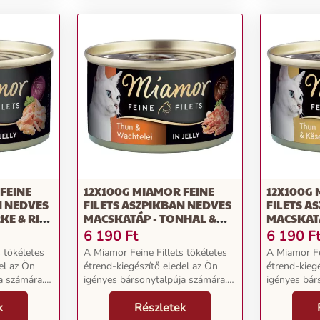
FEINE
12X100G MIAMOR FEINE
12X100G 
N NEDVES
FILETS ASZPIKBAN NEDVES
FILETS A
KE & RIZS
MACSKATÁP - TONHAL &
MACSKATÁ
FÜRJTOJÁS ASZPIKBAN
SAJT ASZ
6 190
Ft
6 190
F
 tökéletes
A Miamor Feine Fillets tökéletes
A Miamor Fe
el az Ön
étrend-kiegészítő eledel az Ön
étrend-kieg
a számára.
igényes bársonytalpúja számára.
igényes bár
antált. A
Az íz és az élvezet garantált. A
Az íz és az 
s alacsony
k
könnyen emészthető és alacsony
Részletek
könnyen em