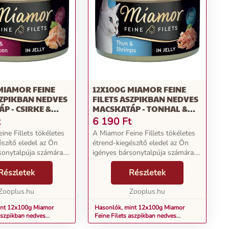
MIAMOR FEINE
12X100G MIAMOR FEINE
SZPIKBAN NEDVES
FILETS ASZPIKBAN NEDVES
P - CSIRKE &
MACSKATÁP - TONHAL &
SZPIKBAN
GARNÉLARÁK ASZPIKBAN
t
6 190
Ft
ine Fillets tökéletes
A Miamor Feine Fillets tökéletes
észítő eledel az Ön
étrend-kiegészítő eledel az Ön
sonytalpúja számára.
igényes bársonytalpúja számára.
élvezet garantált. A
Az íz és az élvezet garantált. A
észthető és alacsony
Részletek
könnyen emészthető és alacsony
Részletek
ú különlegesség
zsírtartalmú különlegesség
..
Zooplus.hu
kizárólag csi...
Zooplus.hu
int 12x100g Miamor
Hasonlók, mint 12x100g Miamor
 aszpikban nedves
Feine Filets aszpikban nedves
Csirke & sonka aszpikban
macskatáp - Tonhal & garnélarák