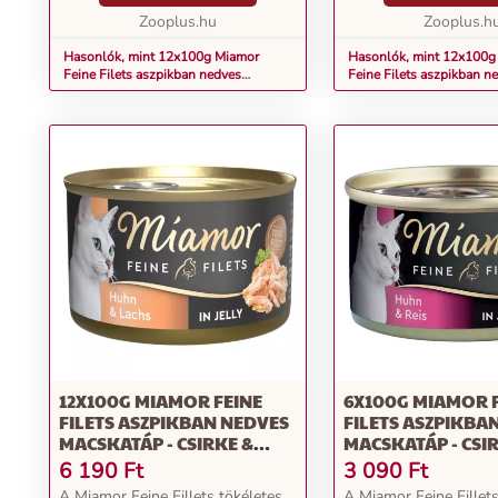
zsírtartalmú különlegesség
zsírtartalmú különleg
kizárólag csi...
Zooplus.hu
kizárólag csi...
Zooplus.h
Hasonlók, mint 12x100g Miamor
Hasonlók, mint 12x100g
Feine Filets aszpikban nedves
Feine Filets aszpikban n
macskatáp - Tonhal & rizs aszpikban
macskatáp - Csirke & riz
12X100G MIAMOR FEINE
6X100G MIAMOR 
FILETS ASZPIKBAN NEDVES
FILETS ASZPIKBA
MACSKATÁP - CSIRKE &
MACSKATÁP - CSIR
LAZAC ASZPIKBAN
ASZPIKBAN
6 190
Ft
3 090
Ft
A Miamor Feine Fillets tökéletes
A Miamor Feine Fillets