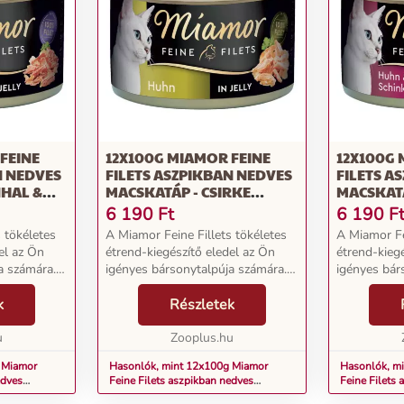
FEINE
12X100G MIAMOR FEINE
12X100G 
N NEDVES
FILETS ASZPIKBAN NEDVES
FILETS A
NHAL &
MACSKATÁP - CSIRKE
MACSKATÁ
KBAN
ASZPIKBAN
SONKA A
6 190
Ft
6 190
F
 tökéletes
A Miamor Feine Fillets tökéletes
A Miamor Fe
el az Ön
étrend-kiegészítő eledel az Ön
étrend-kieg
a számára.
igényes bársonytalpúja számára.
igényes bár
antált. A
Az íz és az élvezet garantált. A
Az íz és az 
s alacsony
k
könnyen emészthető és alacsony
Részletek
könnyen em
esség
zsírtartalmú különlegesség
zsírtartalm
u
kizárólag csi...
Zooplus.hu
kizárólag csi.
 Miamor
Hasonlók, mint 12x100g Miamor
Hasonlók, m
edves
Feine Filets aszpikban nedves
Feine Filets
tahal
macskatáp - Csirke aszpikban
macskatáp - 