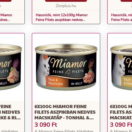
esség
zsírtartalmú különlegesség
zsírtartalm
u
kizárólag csi...
Zooplus.hu
kizárólag csi.
 Miamor
Hasonlók, mint 12x100g Miamor
Hasonlók, m
edves
Feine Filets aszpikban nedves
Feine Filets
s aszpikban
macskatáp - Tonhal & fürjtojás
macskatáp - 
aszpikban
FEINE
6X100G MIAMOR FEINE
6X100G M
N NEDVES
FILETS ASZPIKBAN NEDVES
FILETS A
KE & RIZS
MACSKATÁP - TONHAL &
MACSKATÁ
FÜRJTOJÁS ASZPIKBAN
SAJT ASZ
3 090
Ft
3 090
F
 tökéletes
A Miamor Feine Fillets tökéletes
A Miamor Fe