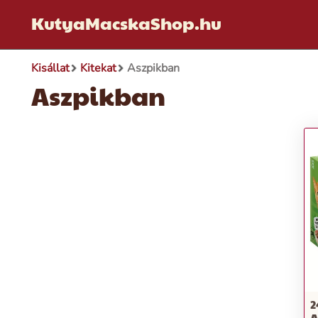
KutyaMacskaShop.hu
Kisállat
Kitekat
Aszpikban
Aszpikban
2
A