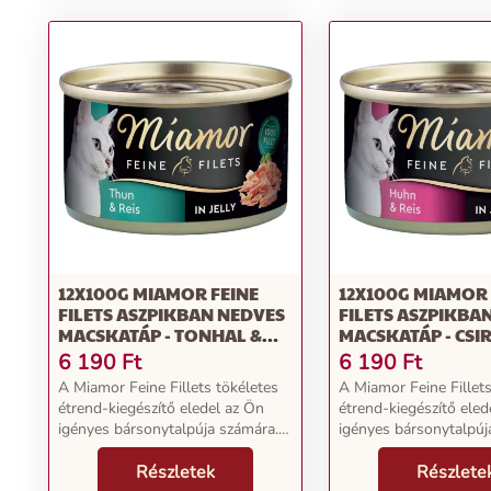
aszpikban
aszpikban
12X100G MIAMOR FEINE
12X100G MIAMOR 
FILETS ASZPIKBAN NEDVES
FILETS ASZPIKBA
MACSKATÁP - TONHAL &
MACSKATÁP - CSIR
RIZS ASZPIKBAN
ASZPIKBAN
6 190
Ft
6 190
Ft
A Miamor Feine Fillets tökéletes
A Miamor Feine Fillets
étrend-kiegészítő eledel az Ön
étrend-kiegészítő eled
igényes bársonytalpúja számára.
igényes bársonytalpúj
Az íz és az élvezet garantált. A
Az íz és az élvezet gar
könnyen emészthető és alacsony
Részletek
könnyen emészthető é
Részlete