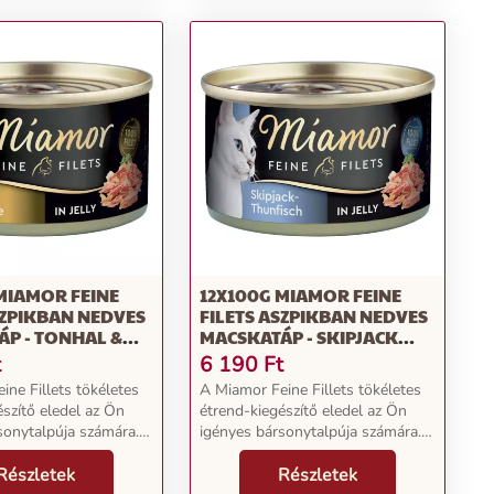
aszpikban
MIAMOR FEINE
12X100G MIAMOR FEINE
SZPIKBAN NEDVES
FILETS ASZPIKBAN NEDVES
P - TONHAL &
MACSKATÁP - SKIPJACK
PIKBAN
TONHAL ASZPIKBAN
t
6 190
Ft
ine Fillets tökéletes
A Miamor Feine Fillets tökéletes
észítő eledel az Ön
étrend-kiegészítő eledel az Ön
sonytalpúja számára.
igényes bársonytalpúja számára.
élvezet garantált. A
Az íz és az élvezet garantált. A
észthető és alacsony
Részletek
könnyen emészthető és alacsony
Részletek