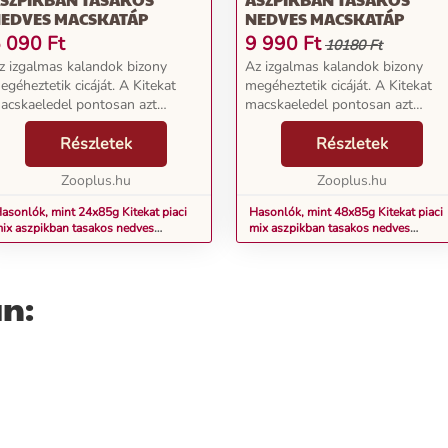
EDVES MACSKATÁP
NEDVES MACSKATÁP
 090
Ft
9 990
Ft
10180 Ft
z izgalmas kalandok bizony
Az izgalmas kalandok bizony
egéheztetik cicáját. A Kitekat
megéheztetik cicáját. A Kitekat
acskaeledel pontosan azt
macskaeledel pontosan azt
iztosítja kedvencének, amire
biztosítja kedvencének, amire
nnak kiegyensúlyozott
Részletek
annak kiegyensúlyozott
Részletek
acskaéletéhez szüksége van:
macskaéletéhez szüksége van:
zletes összetevőkből készülő, t...
Zooplus.hu
ízletes összetevőkből készülő, t..
Zooplus.hu
asonlók, mint 24x85g Kitekat piaci
Hasonlók, mint 48x85g Kitekat piaci
ix aszpikban tasakos nedves
mix aszpikban tasakos nedves
acskatáp
macskatáp
n: