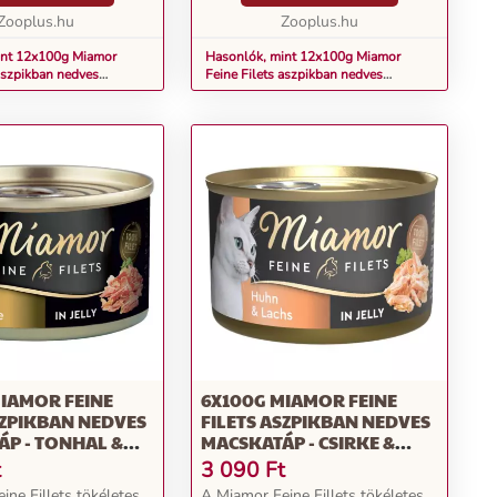
ú különlegesség
zsírtartalmú különlegesség
..
Zooplus.hu
kizárólag csi...
Zooplus.hu
int 12x100g Miamor
Hasonlók, mint 12x100g Miamor
 aszpikban nedves
Feine Filets aszpikban nedves
Tonhal & sajt aszpikban
macskatáp - Skipjack tonhal
aszpikban
IAMOR FEINE
6X100G MIAMOR FEINE
SZPIKBAN NEDVES
FILETS ASZPIKBAN NEDVES
P - TONHAL &
MACSKATÁP - CSIRKE &
PIKBAN
LAZAC ASZPIKBAN
t
3 090
Ft
ine Fillets tökéletes
A Miamor Feine Fillets tökéletes